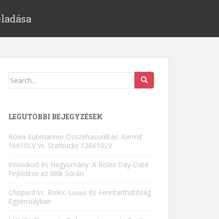
eladása
Search for:
LEGUTÓBBI BEJEGYZÉSEK
Rolex Submariner Összehasonlítás: Kermit
16610LV vs. Starbucks 126610LV
Innováció és Hagyomány: A Rolex Day-Date
Fejlődése az Idők Során
Chopard vs. Rolex: Luxus és Fenntarthatóság
Egyensúlyban