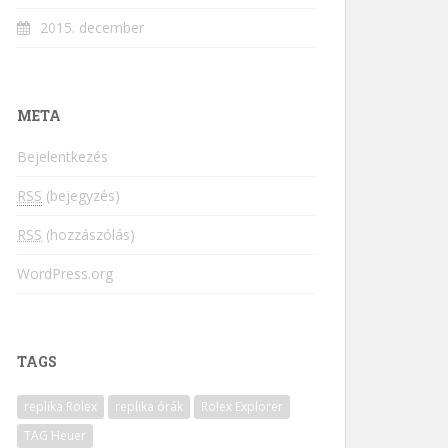
2015. december
META
Bejelentkezés
RSS
(bejegyzés)
RSS
(hozzászólás)
WordPress.org
TAGS
replika Rolex
replika órák
Rolex Explorer
TAG Heuer