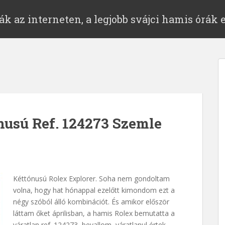
ák az interneten, a legjobb svájci hamis órák 
nusú Ref. 124273 Szemle
Kéttónusú Rolex Explorer. Soha nem gondoltam
volna, hogy hat hónappal ezelőtt kimondom ezt a
négy szóból álló kombinációt. És amikor először
láttam őket áprilisban, a hamis Rolex bemutatta a
váratlan ref. 124273, bevallom, váratlanul értek.