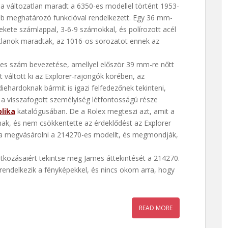
ása változatlan maradt a 6350-es modellel történt 1953-
öbb meghatározó funkcióval rendelkezett. Egy 36 mm-
ekete számlappal, 3-6-9 számokkal, és polírozott acél
atlanok maradtak, az 1016-os sorozatot ennek az
-es szám bevezetése, amellyel először 39 mm-re nőtt
 váltott ki az Explorer-rajongók körében, az
ehardoknak bármit is igazi felfedezőnek tekinteni,
a visszafogott személyiség létfontosságú része
plika
katalógusában. De a Rolex megteszi azt, amit a
nak, és nem csökkentette az érdeklődést az Explorer
lja megvásárolni a 214270-es modellt, és megmondják,
atkozásaiért tekintse meg James áttekintését a 214270.
 rendelkezik a fényképekkel, és nincs okom arra, hogy
READ MORE