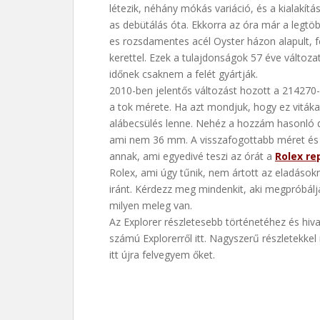
létezik, néhány mókás variáció, és a kialakít
as debütálás óta. Ekkorra az óra már a legt
es rozsdamentes acél Oyster házon alapult, f
kerettel. Ezek a tulajdonságok 57 éve változ
időnek csaknem a felét gyártják.
2010-ben jelentős változást hozott a 214270
a tok mérete. Ha azt mondjuk, hogy ez vitákat
alábecsülés lenne. Nehéz a hozzám hasonló di
ami nem 36 mm. A visszafogottabb méret és 
annak, ami egyedivé teszi az órát a
Rolex re
Rolex, ami úgy tűnik, nem ártott az eladások
iránt. Kérdezz meg mindenkit, aki megpróbá
milyen meleg van.
Az Explorer részletesebb történetéhez és hiv
számú Explorerről itt. Nagyszerű részletekkel
itt újra felvegyem őket.