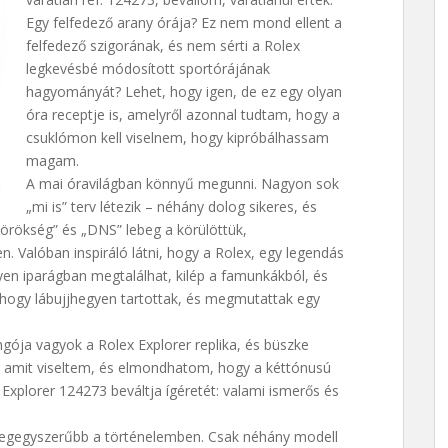
Egy felfedező arany órája? Ez nem mond ellent a
felfedező szigorának, és nem sérti a Rolex
legkevésbé módosított sportórájának
hagyományát? Lehet, hogy igen, de ez egy olyan
óra receptje is, amelyről azonnal tudtam, hogy a
csuklómon kell viselnem, hogy kipróbálhassam
magam.
A mai óravilágban könnyű megunni. Nagyon sok
„mi is” terv létezik – néhány dolog sikeres, és
 „örökség” és „DNS” lebeg a körülöttük,
. Valóban inspiráló látni, hogy a Rolex, egy legendás
yen iparágban megtalálhat, kilép a famunkákból, és
, hogy lábujjhegyen tartottak, és megmutattak egy
gója vagyok a Rolex Explorer replika, és büszke
ek, amit viseltem, és elmondhatom, hogy a kéttónusú
 Explorer 124273 beváltja ígéretét: valami ismerős és
k legegyszerűbb a történelemben. Csak néhány modell