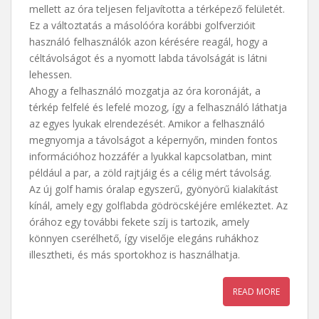
mellett az óra teljesen feljavította a térképező felületét.
Ez a változtatás a másolóóra korábbi golfverzióit
használó felhasználók azon kérésére reagál, hogy a
céltávolságot és a nyomott labda távolságát is látni
lehessen.
Ahogy a felhasználó mozgatja az óra koronáját, a
térkép felfelé és lefelé mozog, így a felhasználó láthatja
az egyes lyukak elrendezését. Amikor a felhasználó
megnyomja a távolságot a képernyőn, minden fontos
információhoz hozzáfér a lyukkal kapcsolatban, mint
például a par, a zöld rajtjáig és a célig mért távolság.
Az új golf hamis óralap egyszerű, gyönyörű kialakítást
kínál, amely egy golflabda gödröcskéjére emlékeztet. Az
órához egy további fekete szíj is tartozik, amely
könnyen cserélhető, így viselője elegáns ruhákhoz
illesztheti, és más sportokhoz is használhatja.
READ MORE