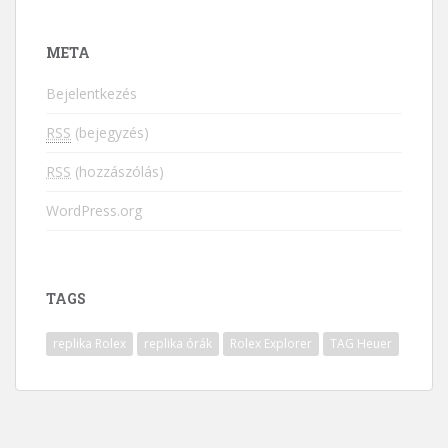
META
Bejelentkezés
RSS
(bejegyzés)
RSS
(hozzászólás)
WordPress.org
TAGS
replika Rolex
replika órák
Rolex Explorer
TAG Heuer