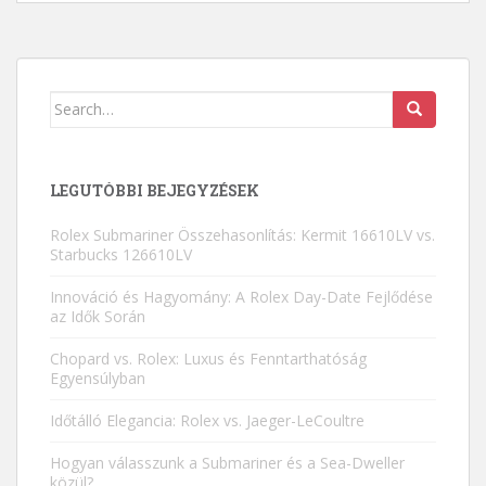
Search for:
LEGUTÓBBI BEJEGYZÉSEK
Rolex Submariner Összehasonlítás: Kermit 16610LV vs.
Starbucks 126610LV
Innováció és Hagyomány: A Rolex Day-Date Fejlődése
az Idők Során
Chopard vs. Rolex: Luxus és Fenntarthatóság
Egyensúlyban
Időtálló Elegancia: Rolex vs. Jaeger-LeCoultre
Hogyan válasszunk a Submariner és a Sea-Dweller
közül?