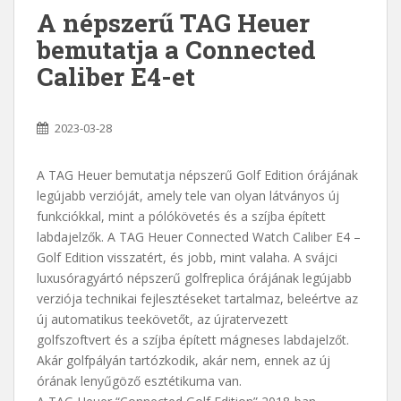
A népszerű TAG Heuer
bemutatja a Connected
Caliber E4-et
2023-03-28
A TAG Heuer bemutatja népszerű Golf Edition órájának
legújabb verzióját, amely tele van olyan látványos új
funkciókkal, mint a pólókövetés és a szíjba épített
labdajelzők. A TAG Heuer Connected Watch Caliber E4 –
Golf Edition visszatért, és jobb, mint valaha. A svájci
luxusóragyártó népszerű golfreplica órájának legújabb
verziója technikai fejlesztéseket tartalmaz, beleértve az
új automatikus teekövetőt, az újratervezett
golfszoftvert és a szíjba épített mágneses labdajelzőt.
Akár golfpályán tartózkodik, akár nem, ennek az új
órának lenyűgöző esztétikuma van.