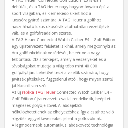
A TAG Heuer “Connected Golf Edition” 2018-ban
debütált, és a TAG Heuer nagy hagyományaira épít a
sport világában, és kiemelkedő sikert hoz a
luxusóragyártó számára. A TAG Heuer a golfhoz
használható luxus okosórák vitathatatlan vezetőjévé
vált, és a golftársadalom szereti.
A TAG Heuer Connected Watch Caliber E4 – Golf Edition
egy újratervezett felületet is kínál, amely megkönnyíti az
óra golffunkcióinak vezérlését, beleértve a nagy
felbontású 2D-s térképet, amely a veszélyeket és a
távolságokat mutatja a világ több mint 40 000
golfpályáján. Lehetővé teszi a viselők számára, hogy
javítsák játékukat, függetlenül attól, hogy milyen szintű
játékosról van szó.
Az új
replika TAG Heuer
Connected Watch Caliber E4 –
Golf Edition újratervezett csattal rendelkezik, beépített
mágneses golyójelzővel. A labdajelzők
nélkülözhetetlenek az elhelyezéshez, így a csathoz való
rögzítés eggyel kevesebbet jelent a golfozóknak.
A legmodernebb automatikus labdakövető technológia