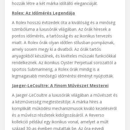
hozzák létre a két márka időtálló eleganciáját.
Rolex: Az Időmérés Legendája
A Rolex hosszú évtizedek óta a kiválóság és a minőség
szimbóluma a luxusórák világában. Az órák híresek a
pontos időmérés, a tartósság és az ikonikus tervezés
miatt. A Rolex órák olyan időtlen stílusban pompáznak,
amely sosem megy ki a divatból. Az órák tartós
anyagokból készülnek, és kivételes műszaki funkciókkal
rendelkeznek. Az ikonikus Oyster Perpetual sorozattól a
sportos Submarinerig, a Rolex órák mindig is a
legmagasabb minőségű időmérési élményt nyújtották.
Jaeger-LeCoultre: A Finom Művészet Mesterei
A Jaeger-LeCoultre a luxusórák világában a művészet és
a kézművesség megtestesítője. A márka híres a
komplikált működési mechanizmusok kiváló kezeléséről
és a művészi részletek kidolgozásáról. A Reverso
kollekció például egy ikonikus vonal, amelyet a múlt
század 30-as éveiben mutattak be. Az óra egyedi