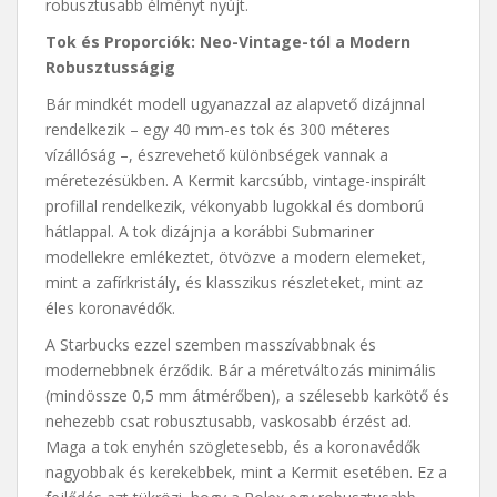
robusztusabb élményt nyújt.
Tok és Proporciók: Neo-Vintage-tól a Modern
Robusztusságig
Bár mindkét modell ugyanazzal az alapvető dizájnnal
rendelkezik – egy 40 mm-es tok és 300 méteres
vízállóság –, észrevehető különbségek vannak a
méretezésükben. A Kermit karcsúbb, vintage-inspirált
profillal rendelkezik, vékonyabb lugokkal és domború
hátlappal. A tok dizájnja a korábbi Submariner
modellekre emlékeztet, ötvözve a modern elemeket,
mint a zafírkristály, és klasszikus részleteket, mint az
éles koronavédők.
A Starbucks ezzel szemben masszívabbnak és
modernebbnek érződik. Bár a méretváltozás minimális
(mindössze 0,5 mm átmérőben), a szélesebb karkötő és
nehezebb csat robusztusabb, vaskosabb érzést ad.
Maga a tok enyhén szögletesebb, és a koronavédők
nagyobbak és kerekebbek, mint a Kermit esetében. Ez a