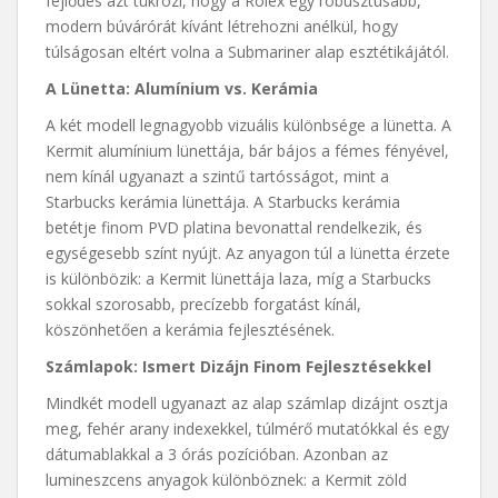
fejlődés azt tükrözi, hogy a Rolex egy robusztusabb,
modern búvárórát kívánt létrehozni anélkül, hogy
túlságosan eltért volna a Submariner alap esztétikájától.
A Lünetta: Alumínium vs. Kerámia
A két modell legnagyobb vizuális különbsége a lünetta. A
Kermit alumínium lünettája, bár bájos a fémes fényével,
nem kínál ugyanazt a szintű tartósságot, mint a
Starbucks kerámia lünettája. A Starbucks kerámia
betétje finom PVD platina bevonattal rendelkezik, és
egységesebb színt nyújt. Az anyagon túl a lünetta érzete
is különbözik: a Kermit lünettája laza, míg a Starbucks
sokkal szorosabb, precízebb forgatást kínál,
köszönhetően a kerámia fejlesztésének.
Számlapok: Ismert Dizájn Finom Fejlesztésekkel
Mindkét modell ugyanazt az alap számlap dizájnt osztja
meg, fehér arany indexekkel, túlmérő mutatókkal és egy
dátumablakkal a 3 órás pozícióban. Azonban az
lumineszcens anyagok különböznek: a Kermit zöld