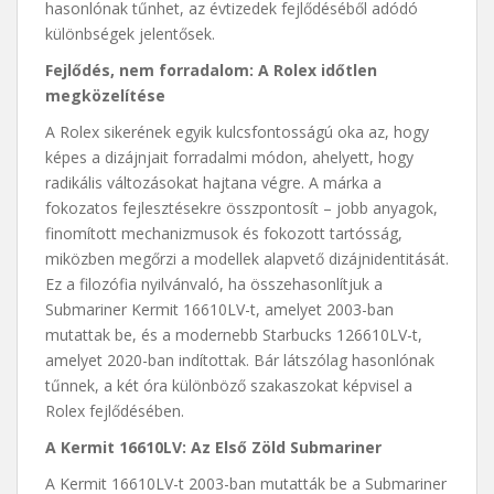
hasonlónak tűnhet, az évtizedek fejlődéséből adódó
különbségek jelentősek.
Fejlődés, nem forradalom: A Rolex időtlen
megközelítése
A Rolex sikerének egyik kulcsfontosságú oka az, hogy
képes a dizájnjait forradalmi módon, ahelyett, hogy
radikális változásokat hajtana végre. A márka a
fokozatos fejlesztésekre összpontosít – jobb anyagok,
finomított mechanizmusok és fokozott tartósság,
miközben megőrzi a modellek alapvető dizájnidentitását.
Ez a filozófia nyilvánvaló, ha összehasonlítjuk a
Submariner Kermit 16610LV-t, amelyet 2003-ban
mutattak be, és a modernebb Starbucks 126610LV-t,
amelyet 2020-ban indítottak. Bár látszólag hasonlónak
tűnnek, a két óra különböző szakaszokat képvisel a
Rolex fejlődésében.
A Kermit 16610LV: Az Első Zöld Submariner
A Kermit 16610LV-t 2003-ban mutatták be a Submariner