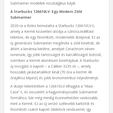
Submariner modellek nosztalgikus báját.
A Starbucks 126610LV: Egy Modern Zöld
Submariner
2020-ra a Rolex bemutatta a Starbucks 126610LV-t,
amely a Kermit közvetlen utódja a színösszeállítást
tekintve, de egy finomított, modernebb dizájnnal. Ez az
új generációs Submariner megőrizte a zöld lünettát, de
áttért a kerámia betétre, amelyet Cerachrom néven
ismerünk, így jobb tartósságot és karcállóságot biztosít,
szemben a Kermit alumínium lünettájával. A Starbucks
új mozgást is kapott – a Caliber 3235-öt –, amely
hosszabb járástartalékot kínál (70 óra a Kermit 48
órájához képest) és jobb kronometrikus teljesítményt.
A dizájn tekintetében a 126610LV elhagyta a “Maxi
Case”-t, és visszatért a hagyományosabb Submariner
formához, bár még mindig észrevehetően vaskosabb,
mint a Kermit. Ez az új verzió szélesebb karkötőt és
finomított csatot kapott Glidelock rendszerrel, így