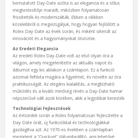
bemutatott Day-Date azóta is az elegancia és a stílus
megtestesítője maradt, miközben folyamatosan
frissítették és modernizálták. Ebben a cikkben
közelebbről is megvizsgáljuk, hogy hogyan fejlődött a
Rolex Day-Date az évek során, és miként sikerült az
innovációt és a hagyományokat ötvöznie.
Az Eredeti Elegancia
Az eredeti Rolex Day-Date volt az első olyan óra a
világon, amely megjelenítette az aktuális napot és
dátumot egy kis ablakon a számlapon. Ez a funkció
azonnal felhívta magára a figyelmet, és növelte az óra
praktikusságát. Az elegáns kialakítás, a megbízható
működés és a kiváló minőség révén a Day-Date hamar
népszerűvé vált azok körében, akik a legjobbat keresték.
Technológiai Fejlesztések
Az évtizedek során a Rolex folyamatosan fejlesztette a
Day-Date órát, új funkciókkal és technológiákkal
gazdagítva azt. Az 1970-es években a számlapban
megjelent a “Quickset” dátumbeállító, ami lehetővé