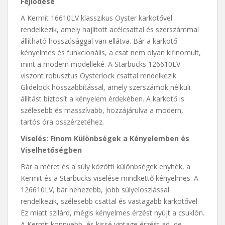
Fejlődése
A Kermit 16610LV klasszikus Oyster karkötővel
rendelkezik, amely hajlított acélcsattal és szerszámmal
állítható hosszúsággal van ellátva. Bár a karkötő
kényelmes és funkcionális, a csat nem olyan kifinomult,
mint a modern modelleké. A Starbucks 126610LV
viszont robusztus Oysterlock csattal rendelkezik
Glidelock hosszabbítással, amely szerszámok nélküli
állítást biztosít a kényelem érdekében. A karkötő is
szélesebb és masszívabb, hozzájárulva a modern,
tartós óra összérzetéhez.
Viselés: Finom Különbségek a Kényelemben és
Viselhetőségben
Bár a méret és a súly közötti különbségek enyhék, a
Kermit és a Starbucks viselése mindkettő kényelmes. A
126610LV, bár nehezebb, jobb súlyeloszlással
rendelkezik, szélesebb csattal és vastagabb karkötővel.
Ez miatt szilárd, mégis kényelmes érzést nyújt a csuklón.
A Kermit könnyebb, és kissé vintage érzést ad, de