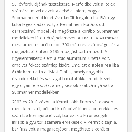
50. évfordulójának tiszteletére. Mérföldkő volt a Rolex
számára, mivel ez volt az első alkalom, hogy a
Submariner zöld lünettával került forgalomba. Bár egy
különleges kiadás volt, a Kermit nem korlátozott
darabszámú modell, és megőrizte a korábbi Submariner
modelleken látott dizájnelemeket. A 16610LV 40 mm-es
rozsdamentes acél tokot, 300 méteres vízállóságot és a
megbízható Caliber 3135 mozgást tartalmazott. A
figyelemfelkeltő elem a zöld alumínium lünetta volt,
amelyet fekete számlap kísért. Emellett a
Rolex replika
órák
bemutatta a “Maxi Dial”-t, amely nagyobb
óraindexekkel és vastagabb mutatókkal rendelkezett –
egy olyan fejlesztés, amely később szabvánnyá vált a
Submariner modellekben.
2003 és 2010 között a Kermit több finom változáson
ment keresztül, például különböző lünetta betétekkel és
számlap konfigurációkkal, bár ezek a különbségek
inkább a gyűjtők számára érdekesek. A Kermit dizájnja,
bár friss volt a maga idejében, megőrizte a korábbi