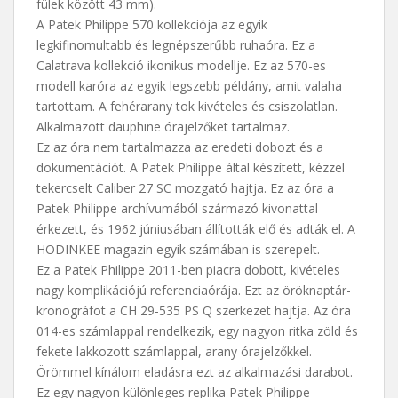
fülek között 43 mm).
A Patek Philippe 570 kollekciója az egyik
legkifinomultabb és legnépszerűbb ruhaóra. Ez a
Calatrava kollekció ikonikus modellje. Ez az 570-es
modell karóra az egyik legszebb példány, amit valaha
tartottam. A fehérarany tok kivételes és csiszolatlan.
Alkalmazott dauphine órajelzőket tartalmaz.
Ez az óra nem tartalmazza az eredeti dobozt és a
dokumentációt. A Patek Philippe által készített, kézzel
tekercselt Caliber 27 SC mozgató hajtja. Ez az óra a
Patek Philippe archívumából származó kivonattal
érkezett, és 1962 júniusában állították elő és adták el. A
HODINKEE magazin egyik számában is szerepelt.
Ez a Patek Philippe 2011-ben piacra dobott, kivételes
nagy komplikációjú referenciaórája. Ezt az öröknaptár-
kronográfot a CH 29-535 PS Q szerkezet hajtja. Az óra
014-es számlappal rendelkezik, egy nagyon ritka zöld és
fekete lakkozott számlappal, arany órajelzőkkel.
Örömmel kínálom eladásra ezt az alkalmazási darabot.
Ez egy nagyon különleges
replika Patek Philippe