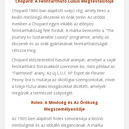
Chopard: A Fenntartható Luxus Megtestesítője
Chopard 1860-ban alapított svájci cég, amely híres a
kiváló minőségű ékszerek és órák terén. Az utóbbi
években a Chopard egyre inkább az előnyös
fenntarthatóság felé fordult. A márka bevezette a “The
Journey to Sustainable Luxury” programot, amely az
ékszerek és az órák gyártásának fenntarthatóságát
célozza meg.
Chopard előszeretettel használ aranyat, amelyet a saját
fenntartható forrásaikból szereznek be, mint például az
“Fairmined” arany. Az új L.U.C XP Esprit de Fleurier
Peony óra is mutatja az ökológiai szempontokat, mivel
a tokja rózsa alakú kivágásokkal díszített, amelyek
megőrzik a természet szépségét.
Rolex: A Minőség és Az Örökség
Megszemélyesítője
Az 1905-ben alapított Rolex szinonimája a kitűnő
minőségnek és az időtálló eleganciának. A márka