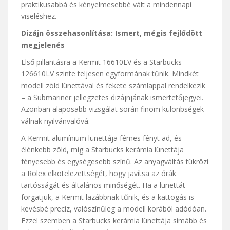
praktikusabbá és kényelmesebbé vált a mindennapi
viseléshez.
Dizájn összehasonlítása: Ismert, mégis fejlődött
megjelenés
Első pillantásra a Kermit 16610LV és a Starbucks
126610LV szinte teljesen egyformának tűnik. Mindkét
modell zöld lünettával és fekete számlappal rendelkezik
– a Submariner jellegzetes dizájnjának ismertetőjegyei.
Azonban alaposabb vizsgálat során finom különbségek
válnak nyilvánvalóvá.
A Kermit alumínium lünettája fémes fényt ad, és
élénkebb zöld, míg a Starbucks kerámia lünettája
fényesebb és egységesebb színű. Az anyagváltás tükrözi
a Rolex elkötelezettségét, hogy javítsa az órák
tartósságát és általános minőségét. Ha a lünettát
forgatjuk, a Kermit lazábbnak tűnik, és a kattogás is
kevésbé precíz, valószínűleg a modell korából adódóan.
Ezzel szemben a Starbucks kerámia lünettája simább és