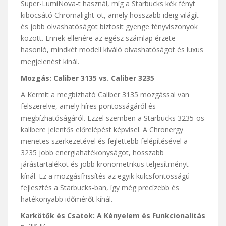
Super-LumiNova-t használ, míg a Starbucks kék fényt
kibocsátó Chromalight-ot, amely hosszabb ideig világít
és jobb olvashatóságot biztosít gyenge fényviszonyok
között. Ennek ellenére az egész számlap érzete
hasonló, mindkét modell kiváló olvashatóságot és luxus
megjelenést kínál.
Mozgás: Caliber 3135 vs. Caliber 3235
A Kermit a megbízható Caliber 3135 mozgással van
felszerelve, amely híres pontosságáról és
megbízhatóságáról. Ezzel szemben a Starbucks 3235-ös
kalibere jelentős előrelépést képvisel. A Chronergy
menetes szerkezetével és fejlettebb felépítésével a
3235 jobb energiahatékonyságot, hosszabb
járástartalékot és jobb kronometrikus teljesítményt
kínál. Ez a mozgásfrissítés az egyik kulcsfontosságú
fejlesztés a Starbucks-ban, így még precízebb és
hatékonyabb időmérőt kínál.
Karkötők és Csatok: A Kényelem és Funkcionalitás