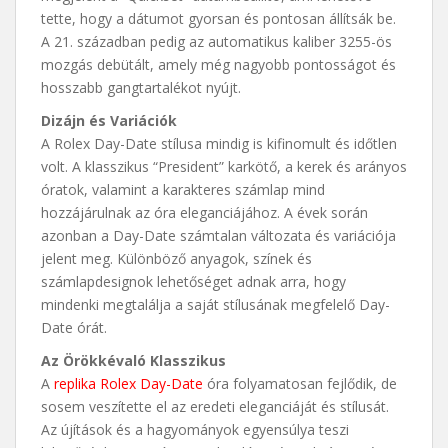
tette, hogy a dátumot gyorsan és pontosan állítsák be.
A 21. században pedig az automatikus kaliber 3255-ös
mozgás debütált, amely még nagyobb pontosságot és
hosszabb gangtartalékot nyújt.
Dizájn és Variációk
A Rolex Day-Date stílusa mindig is kifinomult és időtlen
volt. A klasszikus “President” karkötő, a kerek és arányos
óratok, valamint a karakteres számlap mind
hozzájárulnak az óra eleganciájához. A évek során
azonban a Day-Date számtalan változata és variációja
jelent meg. Különböző anyagok, színek és
számlapdesignok lehetőséget adnak arra, hogy
mindenki megtalálja a saját stílusának megfelelő Day-
Date órát.
Az Örökkévaló Klasszikus
A
replika Rolex Day-Date
óra folyamatosan fejlődik, de
sosem veszítette el az eredeti eleganciáját és stílusát.
Az újítások és a hagyományok egyensúlya teszi