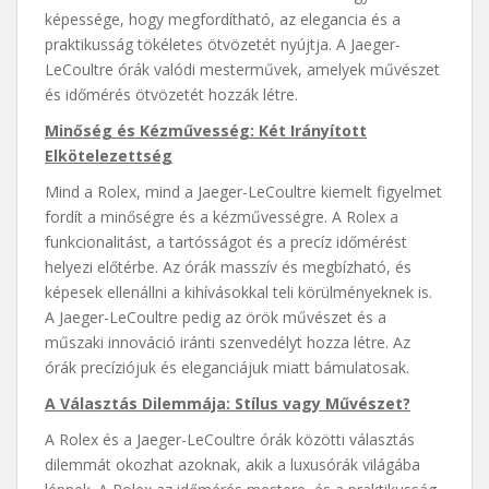
képessége, hogy megfordítható, az elegancia és a
praktikusság tökéletes ötvözetét nyújtja. A Jaeger-
LeCoultre órák valódi mesterművek, amelyek művészet
és időmérés ötvözetét hozzák létre.
Minőség és Kézművesség: Két Irányított
Elkötelezettség
Mind a Rolex, mind a Jaeger-LeCoultre kiemelt figyelmet
fordít a minőségre és a kézművességre. A Rolex a
funkcionalitást, a tartósságot és a precíz időmérést
helyezi előtérbe. Az órák masszív és megbízható, és
képesek ellenállni a kihívásokkal teli körülményeknek is.
A Jaeger-LeCoultre pedig az örök művészet és a
műszaki innováció iránti szenvedélyt hozza létre. Az
órák precíziójuk és eleganciájuk miatt bámulatosak.
A Választás Dilemmája: Stílus vagy Művészet?
A Rolex és a Jaeger-LeCoultre órák közötti választás
dilemmát okozhat azoknak, akik a luxusórák világába