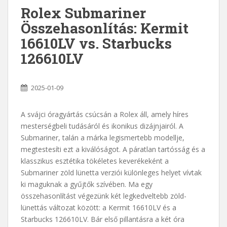
Rolex Submariner
Összehasonlítás: Kermit
16610LV vs. Starbucks
126610LV
2025-01-09
A svájci óragyártás csúcsán a Rolex áll, amely híres
mesterségbeli tudásáról és ikonikus dizájnjairól. A
Submariner, talán a márka legismertebb modellje,
megtestesíti ezt a kiválóságot. A páratlan tartósság és a
klasszikus esztétika tökéletes keverékeként a
Submariner zöld lünetta verziói különleges helyet vívtak
ki maguknak a gyűjtők szívében. Ma egy
összehasonlítást végezünk két legkedveltebb zöld-
lünettás változat között: a Kermit 16610LV és a
Starbucks 126610LV. Bár első pillantásra a két óra