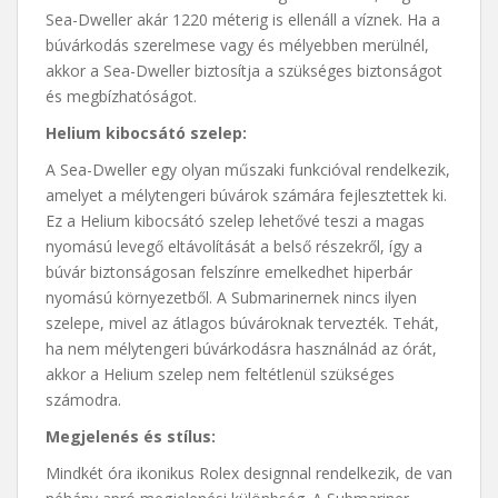
Sea-Dweller akár 1220 méterig is ellenáll a víznek. Ha a
búvárkodás szerelmese vagy és mélyebben merülnél,
akkor a Sea-Dweller biztosítja a szükséges biztonságot
és megbízhatóságot.
Helium kibocsátó szelep:
A Sea-Dweller egy olyan műszaki funkcióval rendelkezik,
amelyet a mélytengeri búvárok számára fejlesztettek ki.
Ez a Helium kibocsátó szelep lehetővé teszi a magas
nyomású levegő eltávolítását a belső részekről, így a
búvár biztonságosan felszínre emelkedhet hiperbár
nyomású környezetből. A Submarinernek nincs ilyen
szelepe, mivel az átlagos búvároknak tervezték. Tehát,
ha nem mélytengeri búvárkodásra használnád az órát,
akkor a Helium szelep nem feltétlenül szükséges
számodra.
Megjelenés és stílus:
Mindkét óra ikonikus Rolex designnal rendelkezik, de van