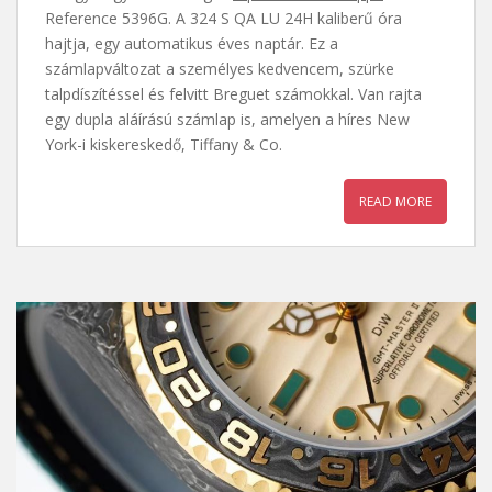
Reference 5396G. A 324 S QA LU 24H kaliberű óra
hajtja, egy automatikus éves naptár. Ez a
számlapváltozat a személyes kedvencem, szürke
talpdíszítéssel és felvitt Breguet számokkal. Van rajta
egy dupla aláírású számlap is, amelyen a híres New
York-i kiskereskedő, Tiffany & Co.
READ MORE