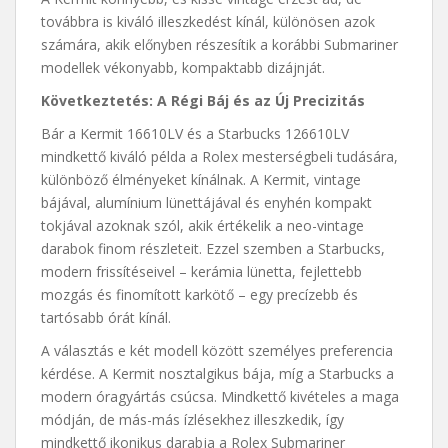
továbbra is kiváló illeszkedést kínál, különösen azok
számára, akik előnyben részesítik a korábbi Submariner
modellek vékonyabb, kompaktabb dizájnját.
Következtetés: A Régi Báj és az Új Precizitás
Bár a Kermit 16610LV és a Starbucks 126610LV
mindkettő kiváló példa a Rolex mesterségbeli tudására,
különböző élményeket kínálnak. A Kermit, vintage
bájával, alumínium lünettájával és enyhén kompakt
tokjával azoknak szól, akik értékelik a neo-vintage
darabok finom részleteit. Ezzel szemben a Starbucks,
modern frissítéseivel – kerámia lünetta, fejlettebb
mozgás és finomított karkötő – egy precízebb és
tartósabb órát kínál.
A választás e két modell között személyes preferencia
kérdése. A Kermit nosztalgikus bája, míg a Starbucks a
modern óragyártás csúcsa. Mindkettő kivételes a maga
módján, de más-más ízlésekhez illeszkedik, így
mindkettő ikonikus darabja a Rolex Submariner