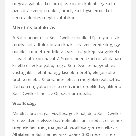
megvizsgáljuk a két óratípus közötti különbségeket és
azokat a szempontokat, amelyeket figyelembe kell
venni a döntés meghozatalakor.
Méret és kialakítás:
A Submariner és a Sea-Dweller mindkettője olyan órák,
amelyeket a Rolex búvároknak tervezett eredetileg, így
mindkét modell rendelkezik vízállósági képességekkel és
csavarható koronával. A Submariner azonban általában
kisebb és vékonyabb, míg a Sea-Dweller nagyobb és
vastagabb. Tehát ha egy kisebb méretű, elegánsabb
órát keresel, a Submariner lehet a megfelelő választás.
De ha a nagyobb méretű órák iránt érdeklődsz, akkor a
Sea-Dweller lehet az Ön számára ideális.
Vízállóság:
Mindkét óra magas vízállóságot kínál, de a Sea-Dweller
kifejezetten mélyvízi búvároknak szánt modell, és ennek
megfelelően még magasabb vízállósággal rendelkezik.
Általában a Submariner vízállósága 300 méter, míg a