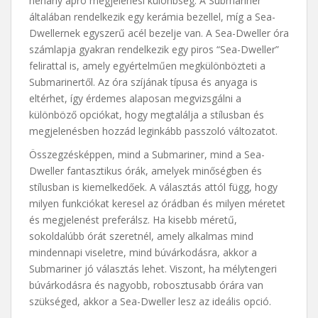
néhány apró megjelenési különbség. A Submariner
általában rendelkezik egy kerámia bezellel, míg a Sea-
Dwellernek egyszerű acél bezelje van. A Sea-Dweller óra
számlapja gyakran rendelkezik egy piros “Sea-Dweller”
felirattal is, amely egyértelműen megkülönbözteti a
Submarinertől. Az óra szíjának típusa és anyaga is
eltérhet, így érdemes alaposan megvizsgálni a
különböző opciókat, hogy megtalálja a stílusban és
megjelenésben hozzád leginkább passzoló változatot.
Összegzésképpen, mind a Submariner, mind a Sea-
Dweller fantasztikus órák, amelyek minőségben és
stílusban is kiemelkedőek. A választás attól függ, hogy
milyen funkciókat keresel az órádban és milyen méretet
és megjelenést preferálsz. Ha kisebb méretű,
sokoldalúbb órát szeretnél, amely alkalmas mind
mindennapi viseletre, mind búvárkodásra, akkor a
Submariner jó választás lehet. Viszont, ha mélytengeri
búvárkodásra és nagyobb, robosztusabb órára van
szükséged, akkor a Sea-Dweller lesz az ideális opció.