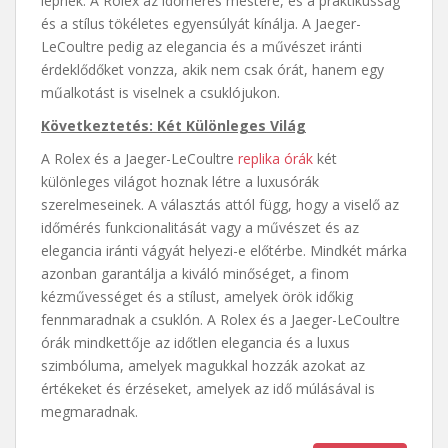
lépnek. A Rolex az időmérés mestere, és a praktikusság
és a stílus tökéletes egyensúlyát kínálja. A Jaeger-
LeCoultre pedig az elegancia és a művészet iránti
érdeklődőket vonzza, akik nem csak órát, hanem egy
műalkotást is viselnek a csuklójukon.
Következtetés: Két Különleges Világ
A Rolex és a Jaeger-LeCoultre
replika órák
két
különleges világot hoznak létre a luxusórák
szerelmeseinek. A választás attól függ, hogy a viselő az
időmérés funkcionalitását vagy a művészet és az
elegancia iránti vágyát helyezi-e előtérbe. Mindkét márka
azonban garantálja a kiváló minőséget, a finom
kézművességet és a stílust, amelyek örök időkig
fennmaradnak a csuklón. A Rolex és a Jaeger-LeCoultre
órák mindkettője az időtlen elegancia és a luxus
szimbóluma, amelyek magukkal hozzák azokat az
értékeket és érzéseket, amelyek az idő múlásával is
megmaradnak.