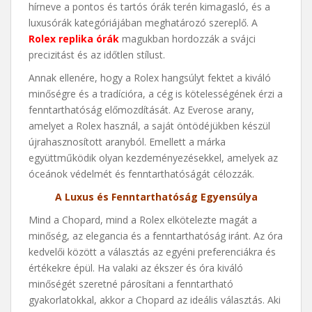
hírneve a pontos és tartós órák terén kimagasló, és a
luxusórák kategóriájában meghatározó szereplő. A
Rolex replika órák
magukban hordozzák a svájci
precizitást és az időtlen stílust.
Annak ellenére, hogy a Rolex hangsúlyt fektet a kiváló
minőségre és a tradícióra, a cég is kötelességének érzi a
fenntarthatóság előmozdítását. Az Everose arany,
amelyet a Rolex használ, a saját öntödéjükben készül
újrahasznosított aranyból. Emellett a márka
együttműködik olyan kezdeményezésekkel, amelyek az
óceánok védelmét és fenntarthatóságát célozzák.
A Luxus és Fenntarthatóság Egyensúlya
Mind a Chopard, mind a Rolex elkötelezte magát a
minőség, az elegancia és a fenntarthatóság iránt. Az óra
kedvelői között a választás az egyéni preferenciákra és
értékekre épül. Ha valaki az ékszer és óra kiváló
minőségét szeretné párosítani a fenntartható
gyakorlatokkal, akkor a Chopard az ideális választás. Aki