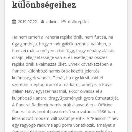
különbségeihez
2019-07-22
admin
órák‎replika
Ha nem ismeri a Panerai replika órák, nem furcsa, ha
úgy gondolja, hogy mindegyikük azonos. Valóban, a
firenzei márka mélyen attól függ, hogy néhány aláírás-
dizájn jellegzetessége van-e, és esetleg az összes
replika órák alkalmazza őket. Ennek következtében a
Panerai különböző hamis órák között jelentős
különbségek vannak. Tehát, ha egy kicsit többet
szeretne megtudni arról a márkáról, amelyet a Royal
Italian Navy egyszer használ, akkor olvassa el a
különböző Panerai óragyűjtemények gyors útmutatóját.
A Panerai Radiomir hamis órák alapvetően a Officine
Panerai órás prototípusok első sorozatának 1936-ban
létrehozott modern változatát jelentik. A “Radiomir” név
egy ragyogó radiumalapú porra vonatkozik, amelyet a
Panerai 1916-ban szabadalmaztatott. most már úgy