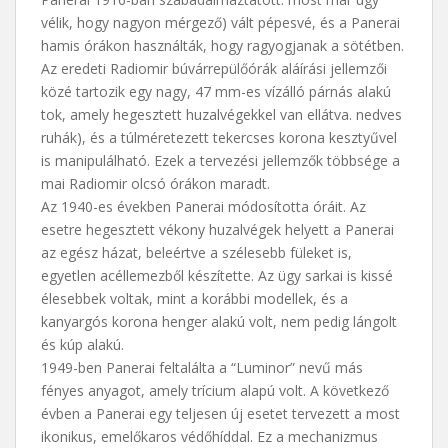
vélik, hogy nagyon mérgező) vált pépesvé, és a Panerai
hamis órákon használták, hogy ragyogjanak a sötétben.
Az eredeti Radiomir búvárrepülőórák aláírási jellemzői
közé tartozik egy nagy, 47 mm-es vízálló párnás alakú
tok, amely hegesztett huzalvégekkel van ellátva. nedves
ruhák), és a túlméretezett tekercses korona kesztyűvel
is manipulálható. Ezek a tervezési jellemzők többsége a
mai Radiomir olcsó órákon maradt.
Az 1940-es években Panerai módosította óráit. Az
esetre hegesztett vékony huzalvégek helyett a Panerai
az egész házat, beleértve a szélesebb füleket is,
egyetlen acéllemezből készítette. Az ügy sarkai is kissé
élesebbek voltak, mint a korábbi modellek, és a
kanyargós korona henger alakú volt, nem pedig lángolt
és kúp alakú.
1949-ben Panerai feltalálta a “Luminor” nevű más
fényes anyagot, amely trícium alapú volt. A következő
évben a Panerai egy teljesen új esetet tervezett a most
ikonikus, emelőkaros védőhíddal. Ez a mechanizmus