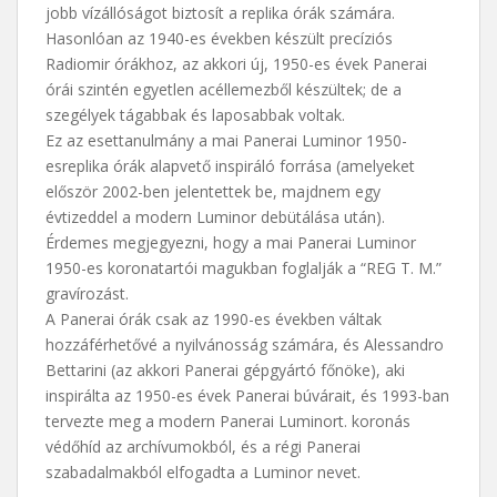
jobb vízállóságot biztosít a replika órák számára.
Hasonlóan az 1940-es években készült precíziós
Radiomir órákhoz, az akkori új, 1950-es évek Panerai
órái szintén egyetlen acéllemezből készültek; de a
szegélyek tágabbak és laposabbak voltak.
Ez az esettanulmány a mai Panerai Luminor 1950-
esreplika órák alapvető inspiráló forrása (amelyeket
először 2002-ben jelentettek be, majdnem egy
évtizeddel a modern Luminor debütálása után).
Érdemes megjegyezni, hogy a mai Panerai Luminor
1950-es koronatartói magukban foglalják a “REG T. M.”
gravírozást.
A Panerai órák csak az 1990-es években váltak
hozzáférhetővé a nyilvánosság számára, és Alessandro
Bettarini (az akkori Panerai gépgyártó főnöke), aki
inspirálta az 1950-es évek Panerai búvárait, és 1993-ban
tervezte meg a modern Panerai Luminort. koronás
védőhíd az archívumokból, és a régi Panerai
szabadalmakból elfogadta a Luminor nevet.